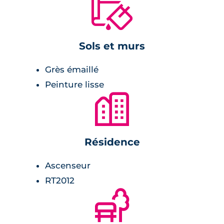
🔨
hauteurs, notamment avec la présence de
certaines parties érigées sur pilotis. On y
retrouve des logements prolongés en espaces
Sols et murs
extérieurs types loggias et balcons. Baignés
de lumières, les appartements bénéficient
Grès émaillé
d’une double ou d’une triple-orientation pour
Peinture lisse
certains. Au cœur de la résidence, de
🏙
multiples espaces paysagers confèrent une
ambiance intimiste à ce lieu de vie unique.
Résidence
En intérieur, les cuisines sont fonctionnelles
et pensées dans les moindres détails : hottes
Ascenseur
intégrées, plaques vitrocéramiques (avec 4
RT2012
feux à partir du T3) et espaces de rangements.
🌲
Les séjours, agréables et spacieux bénéficient
d’une optimisation thermique et phonique