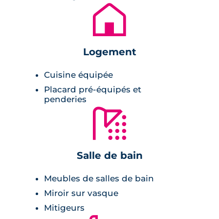
directe en moins d’1 heure. À quelques pas, il
🏚
est possible de faire ses courses dans un
supermarché mais aussi de retrouver
quelques restaurants.
Logement
Cette adresse réunit ainsi tous les services de
Cuisine équipée
proximité nécessaires pour vivre au cœur
Placard pré-équipés et
d’une commune calme tout en bénéficiant
penderies
d’équipements urbains.
🚿
Description de la résidence
Salle de bain
Ce
programme neuf à Eysines
se compose de
174 logements neufs allant du 1 au 5 pièces. La
Meubles de salles de bain
résidence affiche une architecture originale et
Miroir sur vasque
contemporaine jouant sur l’alternance des
Mitigeurs
teintes claires et foncées ainsi que sur les