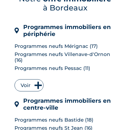
son marché immobilier pour qui
à Bordeaux
envisage de ...
LIRE L'ARTICLE
Programmes immobiliers en
périphérie
Programmes neufs Mérignac (17)
Programmes neufs Villenave-d'Ornon
(16)
Programmes neufs Pessac (11)
Programmes neufs Talence (9)
Programmes neufs Bruges (7)
Voir
Programmes neufs Floirac (7)
Programmes immobiliers en
Programmes neufs Le Bouscat (6)
centre-ville
Programmes neufs Cenon (6)
Programmes neufs Lormont (6)
Programmes neufs Bastide (18)
Programmes neufs Le Taillan-Médoc (6)
Programmes neufs St Jean (16)