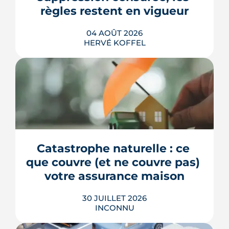
règles restent en vigueur
04 AOÛT 2026
HERVÉ KOFFEL
La fin des zones à faibles émissions a
fait la une au printemps 2026, avant
d'être effacée par le Conseil
constitutionnel. À Bordeaux, la ZFE
tient toujours et la vignette Crit'Air
Catastrophe naturelle : ce 
reste la clé d'entrée dans l'intra-rocade.
que couvre (et ne couvre pas) 
LIRE L'ARTICLE
votre assurance maison
30 JUILLET 2026
INCONNU