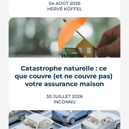
04 AOÛT 2026
HERVÉ KOFFEL
La fin des zones à faibles émissions a
fait la une au printemps 2026, avant
d'être effacée par le Conseil
constitutionnel. À Bordeaux, la ZFE
tient toujours et la vignette Crit'Air
Catastrophe naturelle : ce 
reste la clé d'entrée dans l'intra-rocade.
que couvre (et ne couvre pas) 
LIRE L'ARTICLE
votre assurance maison
30 JUILLET 2026
INCONNU