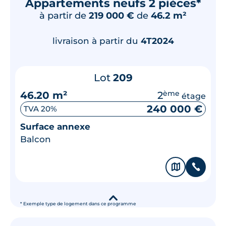
Appartements neufs 2 pièces*
à partir de
219 000 €
de
46.2 m²
livraison à partir du
4T2024
Lot
209
46.20 m²
2
ème
étage
240 000 €
TVA 20%
Surface annexe
Balcon
🗞
📞
▾
* Exemple type de logement dans ce programme