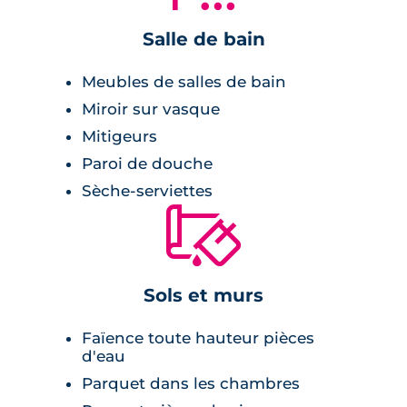
Salle de bain
Le mot de l’architecte
Meubles de salles de bain
Miroir sur vasque
Mitigeurs
« Le traitement végétalisé des
Paroi de douche
façades de la résidence fait écho au
Sèche-serviettes
parc de Mussonville et participe
🔨
pleinement à l’intégration du projet
dans son environnement. Le volume
de la résidence est rythmé par
Sols et murs
différents types d’espaces extérieurs,
balcons filants, terrasses et loggias.
Faïence toute hauteur pièces
d'eau
Ces derniers participent à la création
Parquet dans les chambres
d’un volume découpé empêchant