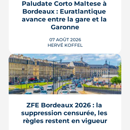
Paludate Corto Maltese à 
Bordeaux : Euratlantique 
avance entre la gare et la 
Garonne
07 AOÛT 2026
HERVÉ KOFFEL
Entre la gare Saint-Jean et le fleuve, un
ancien secteur d'entrepôts et de chais
devient l'une des vitrines de Bordeaux
Euratlantique. Promenade végétalisée,
ZFE Bordeaux 2026 : la 
chantier Canopia, futur parc Descas :
voici où en est ce morceau de ville en
suppression censurée, les 
train de se recoudre.
règles restent en vigueur
LIRE L'ARTICLE