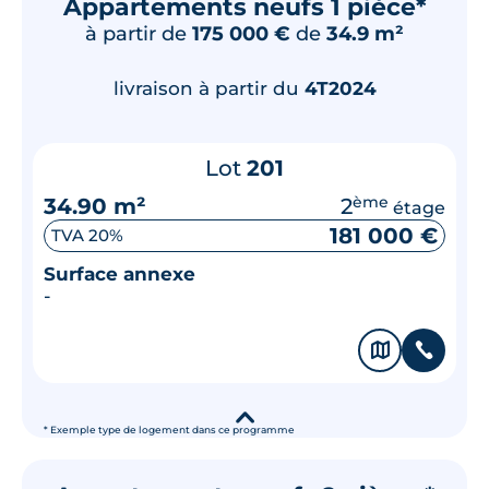
Appartements neufs 1 pièce*
à partir de
175 000 €
de
34.9 m²
livraison à partir du
4T2024
Lot
201
34.90 m²
2
ème
étage
181 000 €
TVA 20%
Surface annexe
-
🗞
📞
▾
* Exemple type de logement dans ce programme