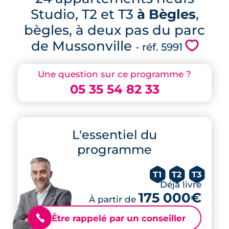
Studio, T2 et T3
à Bègles
,
bègles, à deux pas du parc
de Mussonville
💗
- réf. 5991
Une question sur ce programme ?
05 35 54 82 33
L'essentiel du
programme
T1
T2
T3
Déjà livré
175 000€
À partir de
Être rappelé par un conseiller
📞