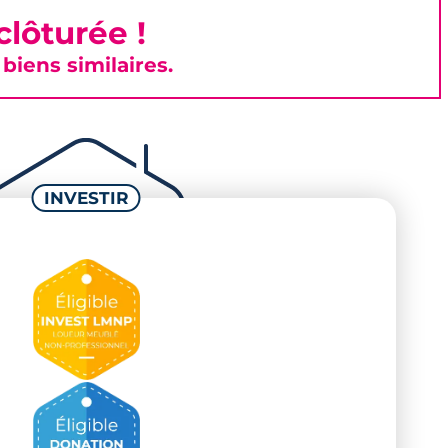
lôturée !
iens similaires.