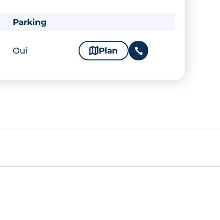
Parking
Oui
🗞
Plan
📞