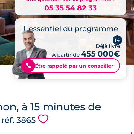
05 35 54 82 33
L'essentiel du programme
T4
Déjà livré
455 000€
À partir de
Être rappelé par un conseiller
📞
hon, à 15 minutes de
💗
 réf. 3865