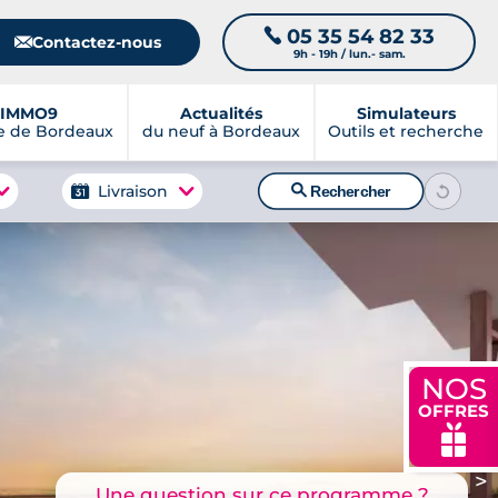
05 35 54 82 33
📞
📧
Contactez-nous
9h - 19h / lun.- sam.
IMMO9
Actualités
Simulateurs
e de Bordeaux
du neuf à Bordeaux
Outils et recherche
🔍
Livraison
Rechercher
NOS
OFFRES
🎁
>
Une question sur ce programme ?