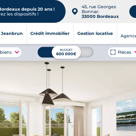
45, rue Georges
 Bordeaux depuis 20 ans !
📍
Bonnac
z les dispositifs !
33000 Bordeaux
i Jeanbrun
Crédit immobilier
Gestion locative
Agenc
BUDGET
 biens
Pièces
600 000€