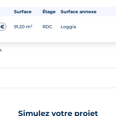
Surface
Étage
Surface annexe
 €
91.20 m²
RDC
Loggia
s.
Simulez votre projet