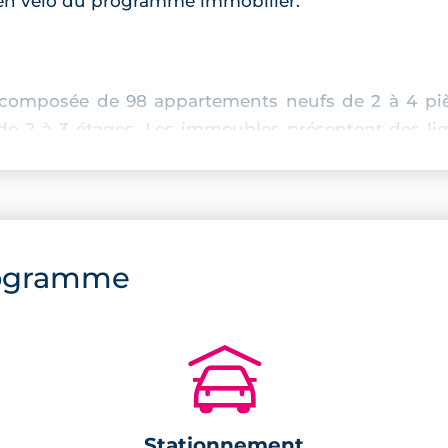
s en vélo du programme immobilier.
composée de 98 appartements neufs de 2 à 4 pièc
de 2 à 3 étages. Les immeubles présentent des lign
enduit chaud et les toitures sont faites avec des pe
ogramme
🚗
,
Stationnement
es murs,