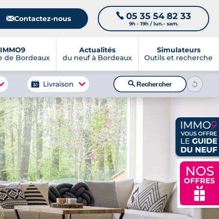
05 35 54 82 33
📞
📧
Contactez-nous
9h - 19h / lun.- sam.
IMMO9
Actualités
Simulateurs
e de Bordeaux
du neuf à Bordeaux
Outils et recherche
🔍
Livraison
Rechercher
NOS
OFFRES
🎁