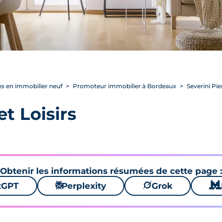
s en immobilier neuf
Promoteur immobilier à Bordeaux
Severini Pier
et Loisirs
Obtenir les informations résumées de cette page :
tGPT
⚙
Perplexity
🪐
Grok
🐱