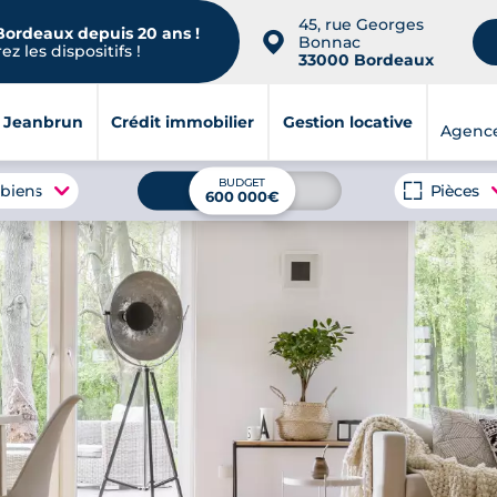
45, rue Georges
 Bordeaux depuis 20 ans !
📍
Bonnac
z les dispositifs !
33000 Bordeaux
i Jeanbrun
Crédit immobilier
Gestion locative
Agenc
BUDGET
 biens
Pièces
600 000€