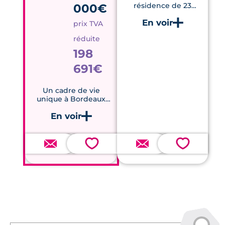
000€
résidence de 23
appartements
connectés du T2 au T4
prix TVA
avec espaces
réduite
extérieurs et parking.
198
691€
Un cadre de vie
unique à Bordeaux
Lac, avec des
appartements
contemporains et des
prestations haut de
gamme.
💗
💗