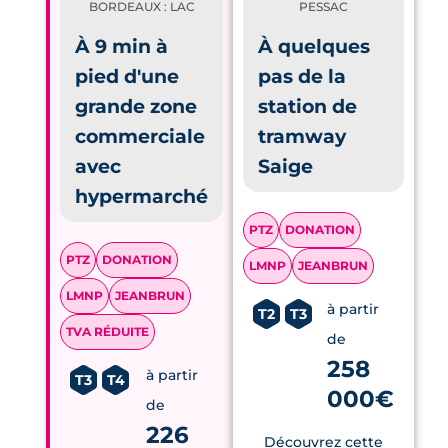
BORDEAUX : LAC
PESSAC
À 9 min à
À quelques
pied d'une
pas de la
grande zone
station de
commerciale
tramway
avec
Saige
hypermarché
PTZ
DONATION
PTZ
DONATION
LMNP
JEANBRUN
LMNP
JEANBRUN
à partir
T2
T3
TVA RÉDUITE
de
258
à partir
T3
T4
000€
de
226
Découvrez cette