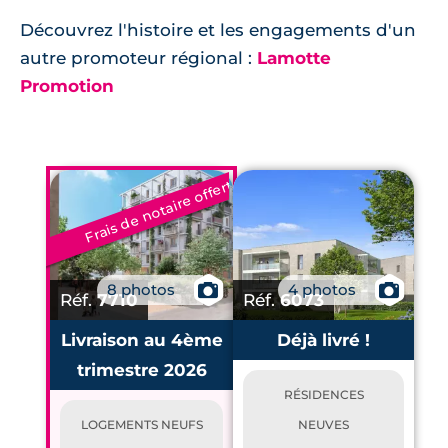
Découvrez l'histoire et les engagements d'un
autre promoteur régional :
Lamotte
Promotion
Frais de notaire offerts
8 photos
📷
4 photos
📷
Réf.
7710
Réf.
6073
Livraison au 4ème
Déjà livré !
trimestre 2026
RÉSIDENCES
LOGEMENTS NEUFS
NEUVES