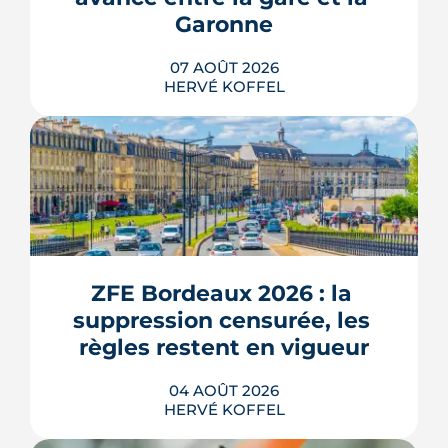
Garonne
07 AOÛT 2026
HERVÉ KOFFEL
Entre la gare Saint-Jean et le fleuve, un
ancien secteur d'entrepôts et de chais
devient l'une des vitrines de Bordeaux
Euratlantique. Promenade végétalisée,
ZFE Bordeaux 2026 : la 
chantier Canopia, futur parc Descas :
voici où en est ce morceau de ville en
suppression censurée, les 
train de se recoudre.
règles restent en vigueur
LIRE L'ARTICLE
04 AOÛT 2026
HERVÉ KOFFEL