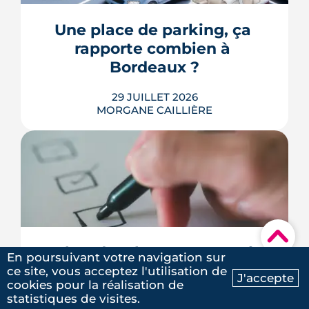
CatNat obéit à des règles précises,
récemment réformées. Ce guide fait le
Une place de parking, ça 
point, à jour de juillet 2026, sur vos
rapporte combien à 
droits et ...
Bordeaux ?
LIRE L'ARTICLE
29 JUILLET 2026
MORGANE CAILLIÈRE
Combien rapporte une place de
parking à Bordeaux ? Prix de location
par quartier, calcul du rendement,
▾
fiscalité 2026 et pièges à éviter avant de
Achat d'un logement neuf : 
louer.
En poursuivant votre navigation sur
Guide chronologique des 
ce site, vous acceptez l'utilisation de
LIRE L'ARTICLE
J'accepte
cookies pour la réalisation de
étapes
Ma recherche
Contactez-nous
statistiques de visites.