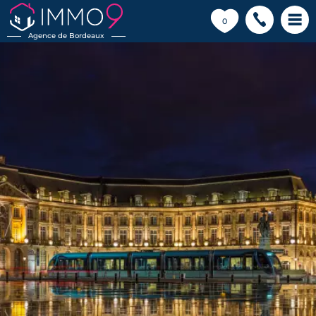
💗
0
Agence de Bordeaux