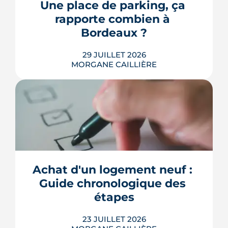
récemment réformées. Ce guide fait le
Une place de parking, ça 
point, à jour de juillet 2026, sur vos
rapporte combien à 
droits et ...
Bordeaux ?
LIRE L'ARTICLE
29 JUILLET 2026
MORGANE CAILLIÈRE
Combien rapporte une place de
parking à Bordeaux ? Prix de location
par quartier, calcul du rendement,
fiscalité 2026 et pièges à éviter avant de
Achat d'un logement neuf : 
louer.
Guide chronologique des 
LIRE L'ARTICLE
étapes
23 JUILLET 2026