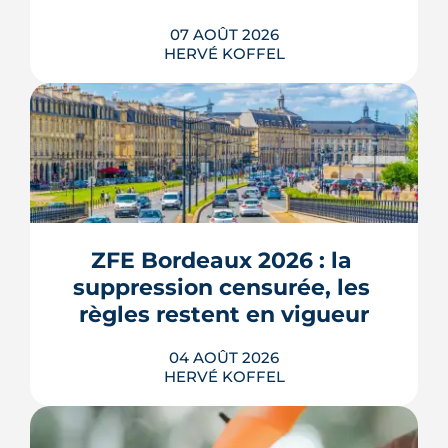
07 AOÛT 2026
HERVÉ KOFFEL
Entre la gare Saint-Jean et le fleuve, un
ancien secteur d'entrepôts et de chais
devient l'une des vitrines de Bordeaux
Euratlantique. Promenade végétalisée,
ZFE Bordeaux 2026 : la 
chantier Canopia, futur parc Descas :
voici où en est ce morceau de ville en
suppression censurée, les 
train de se recoudre.
règles restent en vigueur
LIRE L'ARTICLE
04 AOÛT 2026
HERVÉ KOFFEL