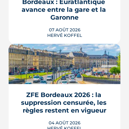
Bordeaux : Euratlantique 
avance entre la gare et la 
Garonne
07 AOÛT 2026
HERVÉ KOFFEL
Entre la gare Saint-Jean et le fleuve, un
ancien secteur d'entrepôts et de chais
devient l'une des vitrines de Bordeaux
Euratlantique. Promenade végétalisée,
ZFE Bordeaux 2026 : la 
chantier Canopia, futur parc Descas :
voici où en est ce morceau de ville en
suppression censurée, les 
train de se recoudre.
règles restent en vigueur
LIRE L'ARTICLE
04 AOÛT 2026
HERVÉ KOFFEL