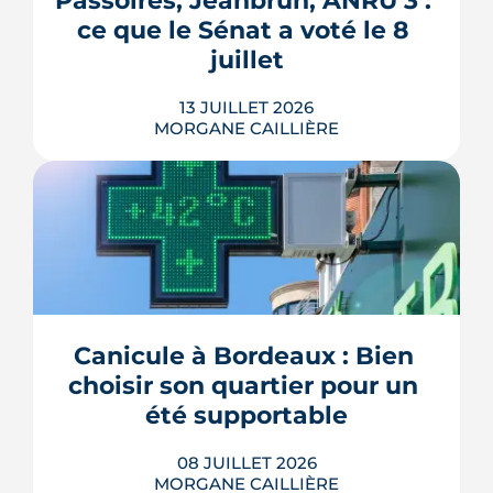
Passoires, Jeanbrun, ANRU 3 : 
inspirés des conseils officiels de la
ce que le Sénat a voté le 8 
police et de la gendarmerie, mon...
juillet
LIRE L'ARTICLE
13 JUILLET 2026
MORGANE CAILLIÈRE
Passoires thermiques louables sous
conditions, amortissement Jeanbrun
étendu, ANRU 3 doté de 5 milliards
d'euros, permis dérogatoires, maires
renforcés sur les attributions HLM : le
Sénat a voté le 8 juillet un texte qui
Canicule à Bordeaux : Bien 
touche à tous les étages de la politique
choisir son quartier pour un 
du logement. Décryptage mesur...
été supportable
LIRE L'ARTICLE
08 JUILLET 2026
MORGANE CAILLIÈRE