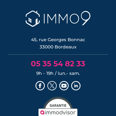
première hausse depuis 2023. Mais
contre toute attente, les taux de crédit
immobilier n'ont presque pas bougé.
On fait le point sur ce qui change
vraiment pour votre projet d'achat et
sur les conditions d'emprunt cet été.
LIRE L'ARTICLE
45, rue Georges Bonnac
33000 Bordeaux
05 35 54 82 33
9h - 19h / lun.- sam.