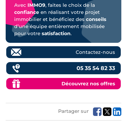
Avec
IMMO9
, faites le choix de la
confiance
en réalisant votre projet
immobilier et bénéficiez des
conseils
d’une équipe entièrement mobilisée
pour votre
satisfaction
.
Contactez-nous
05 35 54 82 33
Découvrez nos offres
Partager sur