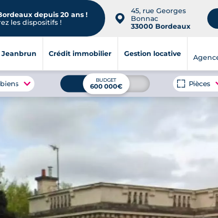
45, rue Georges
 Bordeaux depuis 20 ans !
📍
Bonnac
z les dispositifs !
33000 Bordeaux
i Jeanbrun
Crédit immobilier
Gestion locative
Agenc
BUDGET
 biens
Pièces
600 000€