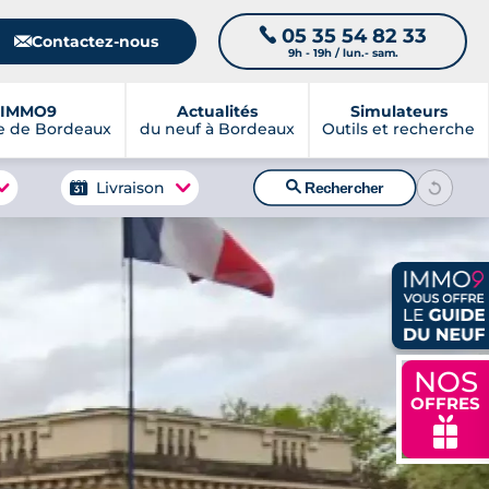
05 35 54 82 33
📞
📧
Contactez-nous
9h - 19h / lun.- sam.
IMMO9
Actualités
Simulateurs
e de Bordeaux
du neuf à Bordeaux
Outils et recherche
🔍
Livraison
Rechercher
NOS
OFFRES
🎁