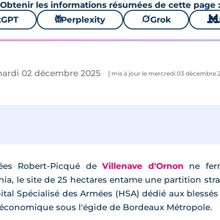
Obtenir les informations résumées de cette page :
tGPT
⚙
Perplexity
🪐
Grok
🐱
mardi 02 décembre 2025
[ mis à jour le mercredi 03 décembre 
rmées Robert-Picqué de
Villenave d'Ornon
ne ferm
ia, le site de 25 hectares entame une partition str
tal Spécialisé des Armées (HSA) dédié aux blessés 
économique sous l'égide de Bordeaux Métropole.