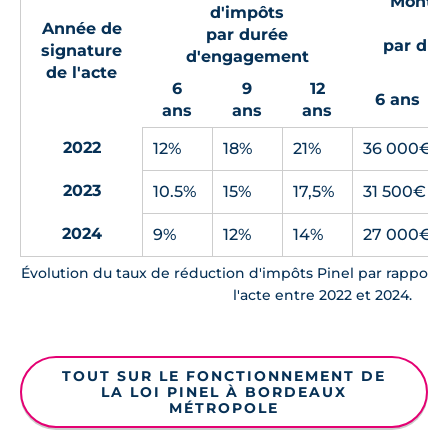
Montan
d'impôts
Année de
par durée
par du
signature
d'engagement
de l'acte
6
9
12
6 ans
ans
ans
ans
2022
12%
18%
21%
36 000€
2023
10.5%
15%
17,5%
31 500€
2024
9%
12%
14%
27 000€
Évolution du taux de réduction d'impôts Pinel par rapport 
l'acte entre 2022 et 2024.
TOUT SUR LE FONCTIONNEMENT DE
LA LOI PINEL À BORDEAUX
MÉTROPOLE