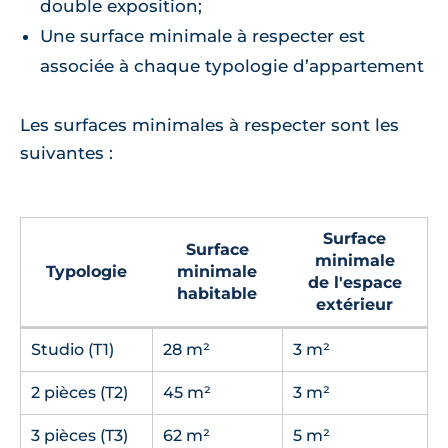
double exposition;
Une surface minimale à respecter est
associée à chaque typologie d’appartement
Les surfaces minimales à respecter sont les
suivantes :
Surface
Surface
minimale
Typologie
minimale
de l'espace
habitable
extérieur
Studio (T1)
28 m²
3 m²
2 pièces (T2)
45 m²
3 m²
3 pièces (T3)
62 m²
5 m²