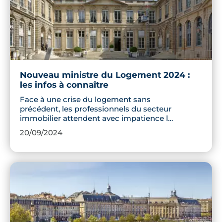
métamorphose ne manquera pas de
dynamiser le quartier et d'attirer les
regards.
Nouveau ministre du Logement 2024 :
les infos à connaître
Face à une crise du logement sans
précédent, les professionnels du secteur
immobilier attendent avec impatience la
nomination d'un nouveau ministre du
20/09/2024
logement pour relancer le marché. Entre
chute des transactions, manque de
logements neufs et tensions
budgétaires, le secteur appelle à des
mesures concrètes et immédiates.
Découvrez le profil du nouveau ministre
du logement et les problématiques
auxquelles il devra faire face.