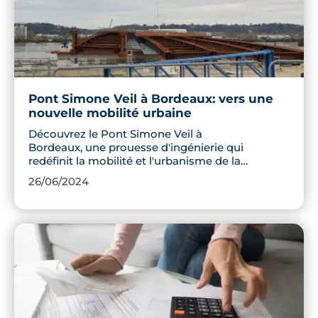
pour votre projet d’achat immobilier.
Pont Simone Veil à Bordeaux: vers une
nouvelle mobilité urbaine
Découvrez le Pont Simone Veil à
Bordeaux, une prouesse d'ingénierie qui
redéfinit la mobilité et l'urbanisme de la
métropole. Avec son design avant-
26/06/2024
gardiste, ce pont ne se contente pas de
faciliter le trafic : il crée de nouveaux
espaces publics et stimule le
développement économique local.
Plongez dans les détails de la
construction de cette structure qui
façonne l'avenir de la ville.