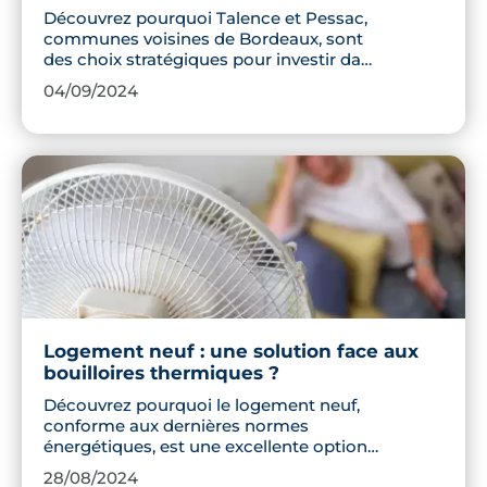
Découvrez pourquoi Talence et Pessac,
communes voisines de Bordeaux, sont
des choix stratégiques pour investir dans
l'immobilier locatif étudiant. Ces villes
04/09/2024
dynamiques, qui accueillent les
principaux campus universitaires de la
région, offrent des opportunités uniques
pour les investisseurs, qui peuvent
notamment défiscaliser grâce aux
dispositifs LMNP et Pinel.
Logement neuf : une solution face aux
bouilloires thermiques ?
Découvrez pourquoi le logement neuf,
conforme aux dernières normes
énergétiques, est une excellente option
pour se protéger des vagues de chaleur.
28/08/2024