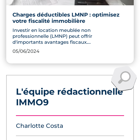
Charges déductibles LMNP : optimisez
votre fiscalité immobilière
Investir en location meublée non
professionnelle (LMNP) peut offrir
d'importants avantages fiscaux.
Découvrez comment optimiser votre
05/06/2024
rentabilité en déduisant efficacement les
charges liées à votre bien immobilier.
Identifiez les charges déductibles, et
apprenez à amortir votre bien et son
mobilier. Maximisez vos revenus locatifs
en maîtrisant les aspects fiscaux
L'équipe rédactionnelle
essentiels du statut LMNP.
IMMO9
Charlotte Costa