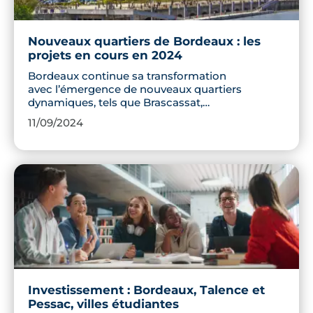
Nouveaux quartiers de Bordeaux : les
projets en cours en 2024
Bordeaux continue sa transformation
avec l’émergence de nouveaux quartiers
dynamiques, tels que Brascassat,
Amédée Saint-Germain ou encore
11/09/2024
Brazza. Ces espaces urbains en pleine
mutation apportent de nouvelles
infrastructures, des logements
modernes et des espaces verts repensés
pour améliorer la qualité de vie des
bordelais. Découvrez où en sont les
travaux en septembre 2024.
Investissement : Bordeaux, Talence et
Pessac, villes étudiantes