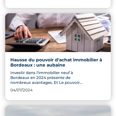
Face au fléau des bouilloires thermiques,
des logements anciens qui deviennent
de véritables fournaises durant la
période estivale, les nouvelles
constructions présentent de nombreux
avantages.
Hausse du pouvoir d'achat immobilier à
Bordeaux : une aubaine
Investir dans l'immobilier neuf à
Bordeaux en 2024 présente de
nombreux avantages. Et Le pouvoir
d'achat immobilier des Français
04/07/2024
s'améliore grâce à la stabilisation des
taux d'intérêt et à des prix de plus en
plus compétitifs, notamment dans le
secteur du neuf. Découvrez comment
profiter de ces conditions favorables