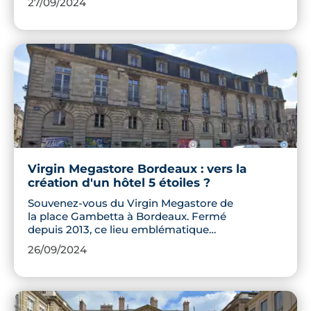
27/09/2024
habitants profitent d'espaces plus
conviviaux et sécurisés. Découvrez
comment ces initiatives transforment le
quotidien des Bordelais et les
perspectives d'une ville plus apaisée.
Virgin Megastore Bordeaux : vers la
création d'un hôtel 5 étoiles ?
Souvenez-vous du Virgin Megastore de
la place Gambetta à Bordeaux. Fermé
depuis 2013, ce lieu emblématique
s'apprête à renaître en un hôtel 5 étoiles
26/09/2024
au design exceptionnel. Découvrez les
détails de ce projet ambitieux qui
promet de transformer le cœur de la
ville, alliant modernité et respect du
patrimoine bordelais. Cette