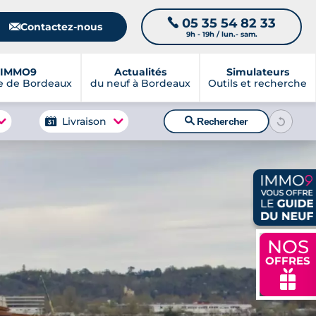
05 35 54 82 33
📞
📧
Contactez-nous
9h - 19h / lun.- sam.
IMMO9
Actualités
Simulateurs
e de Bordeaux
du neuf à Bordeaux
Outils et recherche
🔍
Livraison
Rechercher
NOS
OFFRES
🎁