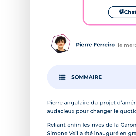
🌌
Cha
Pierre Ferreiro
le mer
SOMMAIRE
Pierre angulaire du projet d’amén
audacieux pour changer le quotidi
Reliant enfin les rives de la Garo
Simone Veil a été inauguré en gra