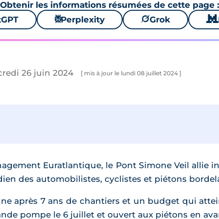
Obtenir les informations résumées de cette page :
tGPT
⚙
Perplexity
🪐
Grok
🐱
credi 26 juin 2024
[ mis à jour le lundi 08 juillet 2024 ]
agement Euratlantique, le Pont Simone Veil allie i
en des automobilistes, cyclistes et piétons bordela
nne après 7 ans de chantiers et un budget qui attein
nde pompe le 6 juillet et ouvert aux piétons en ava