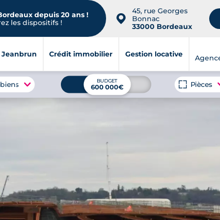
45, rue Georges
 Bordeaux depuis 20 ans !
📍
Bonnac
z les dispositifs !
33000 Bordeaux
i Jeanbrun
Crédit immobilier
Gestion locative
Agenc
BUDGET
 biens
Pièces
600 000€