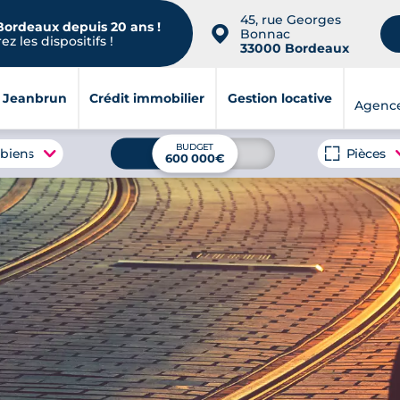
45, rue Georges
 Bordeaux depuis 20 ans !
📍
Bonnac
z les dispositifs !
33000 Bordeaux
i Jeanbrun
Crédit immobilier
Gestion locative
Agenc
BUDGET
 biens
Pièces
600 000€