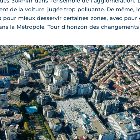
 des 30km/h dans l’ensemble de l’agglomération. 
nt de la voiture, jugée trop polluante. De même, le
 pour mieux desservir certaines zones, avec pour e
ns la Métropole. Tour d’horizon des changements 