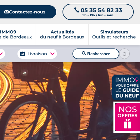
05 35 54 82 33
📞
📧
Contactez-nous
9h - 19h / lun.- sam.
IMMO9
Actualités
Simulateurs
e de Bordeaux
du neuf à Bordeaux
Outils et recherche
🔍
Livraison
Rechercher
NOS
OFFRES
🎁