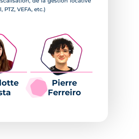
calisation, de la gestion locative
, PTZ, VEFA, etc.)
lotte
Pierre
sta
Ferreiro