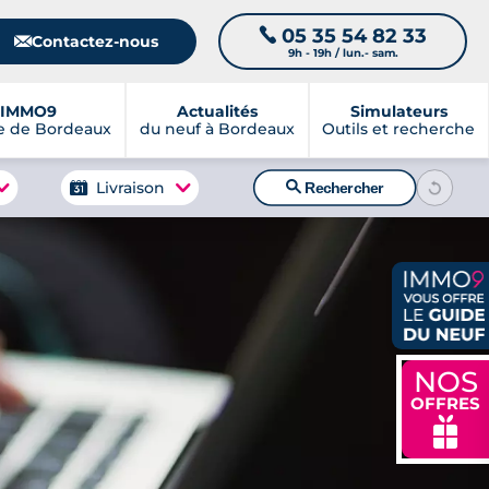
05 35 54 82 33
📞
📧
Contactez-nous
9h - 19h / lun.- sam.
IMMO9
Actualités
Simulateurs
e de Bordeaux
du neuf à Bordeaux
Outils et recherche
🔍
Livraison
Rechercher
NOS
OFFRES
🎁