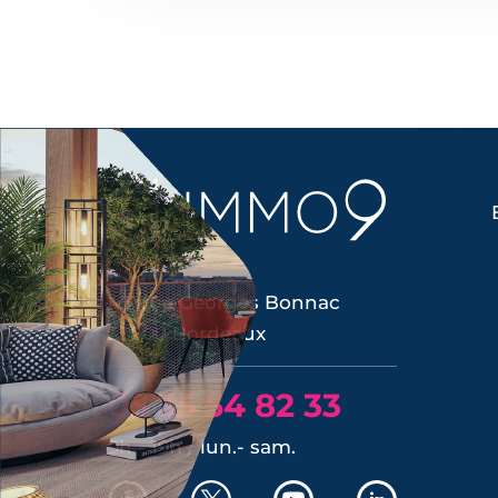
45, rue Georges Bonnac
33000 Bordeaux
05 35 54 82 33
9h - 19h / lun.- sam.