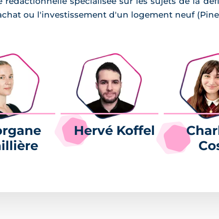
dactionnelle spécialisée sur les sujets de la défis
'achat ou l'investissement d'un logement neuf (Pinel
rgane
Hervé Koffel
Char
illière
Co