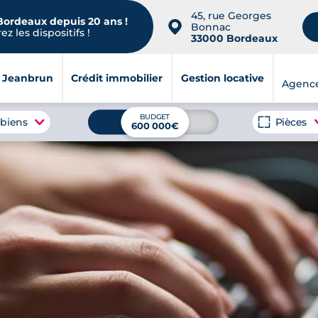
45, rue Georges
 Bordeaux depuis 20 ans !
📍
Bonnac
z les dispositifs !
33000 Bordeaux
i Jeanbrun
Crédit immobilier
Gestion locative
Agenc
BUDGET
 biens
Pièces
600 000€