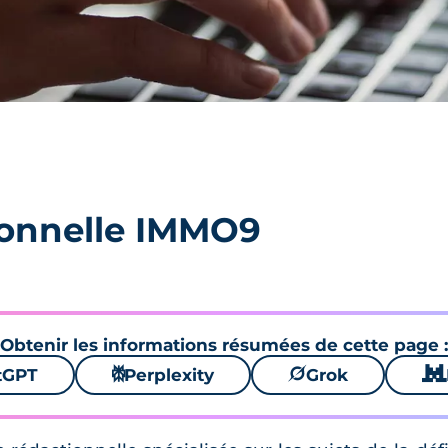
ionnelle IMMO9
Obtenir les informations résumées de cette page :
tGPT
⚙
Perplexity
🪐
Grok
🐱