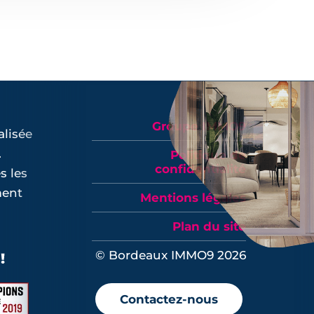
Groupe IMMO9
lisée
.
Politique de
confidentialité
s les
ment
Mentions légales
Plan du site
© Bordeaux IMMO9 2026
Contactez-nous