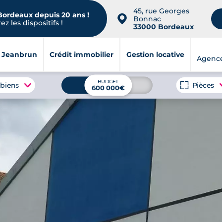
45, rue Georges
 Bordeaux depuis 20 ans !
📍
Bonnac
z les dispositifs !
33000 Bordeaux
i Jeanbrun
Crédit immobilier
Gestion locative
Agenc
BUDGET
 biens
Pièces
600 000€