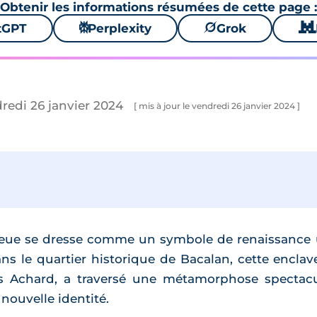
Obtenir les informations résumées de cette page :
tGPT
⚙
Perplexity
🪐
Grok
🐱
dredi 26 janvier 2024
[ mis à jour le vendredi 26 janvier 2024 ]
leue se dresse comme un symbole de renaissance 
ns le quartier historique de Bacalan, cette encl
s Achard, a traversé une métamorphose spectacula
nouvelle identité.