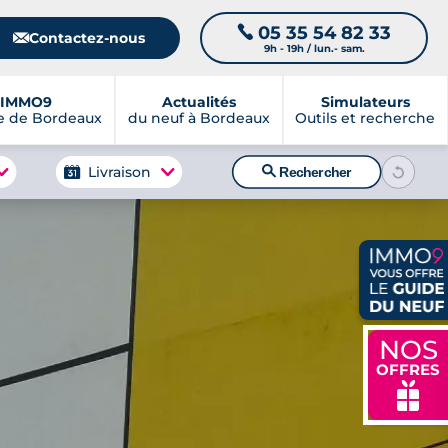
05 35 54 82 33
📞
📧
Contactez-nous
9h - 19h / lun.- sam.
IMMO9
Actualités
Simulateurs
e de Bordeaux
du neuf à Bordeaux
Outils et recherche
🔍
Livraison
Rechercher
NOS
OFFRES
🎁