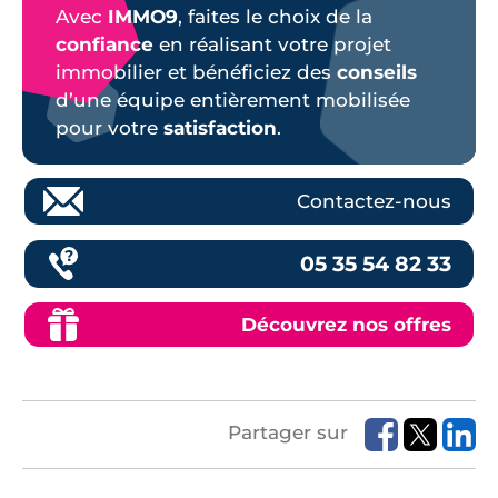
Avec
IMMO9
, faites le choix de la
confiance
en réalisant votre projet
immobilier et bénéficiez des
conseils
d’une équipe entièrement mobilisée
pour votre
satisfaction
.
Contactez-nous
05 35 54 82 33
Découvrez nos offres
Partager sur