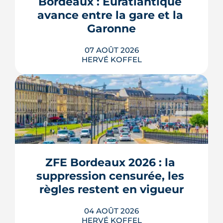
Bordeaux : Euratlantique 
avance entre la gare et la 
Garonne
07 AOÛT 2026
HERVÉ KOFFEL
Entre la gare Saint-Jean et le fleuve, un
ancien secteur d'entrepôts et de chais
devient l'une des vitrines de Bordeaux
Euratlantique. Promenade végétalisée,
ZFE Bordeaux 2026 : la 
chantier Canopia, futur parc Descas :
voici où en est ce morceau de ville en
suppression censurée, les 
train de se recoudre.
règles restent en vigueur
LIRE L'ARTICLE
04 AOÛT 2026
HERVÉ KOFFEL