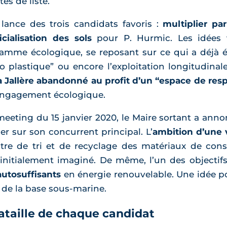
es de liste.
 lance des trois candidats favoris :
multiplier pa
icialisation des sols
pour P. Hurmic. Les idées v
amme écologique, se reposant sur ce qui a déjà ét
ro plastique” ou encore l’exploitation longitudina
a Jallère abandonné au profit d’un “espace de resp
 engagement écologique.
meeting du 15 janvier 2020, le Maire sortant a an
er sur son concurrent principal. L’
ambition d’une v
e de tri et de recyclage des matériaux de constru
 initialement imaginé. De même, l’un des object
autosuffisants
en énergie renouvelable. Une idée po
t de la base sous-marine.
ataille de chaque candidat