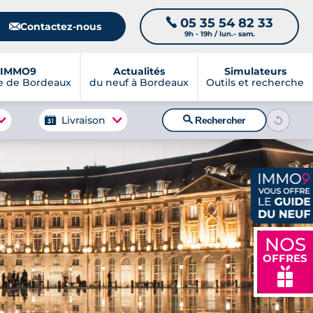
05 35 54 82 33
📞
📧
Contactez-nous
9h - 19h / lun.- sam.
IMMO9
Actualités
Simulateurs
e de Bordeaux
du neuf à Bordeaux
Outils et recherche
🔍
Livraison
Rechercher
NOS
OFFRES
🎁