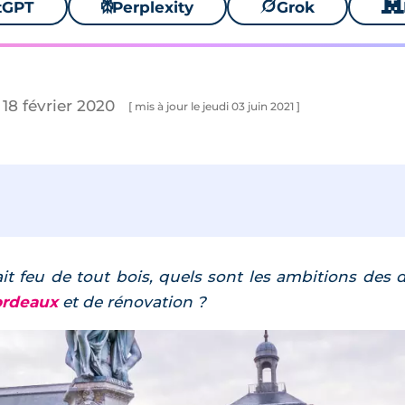
tGPT
⚙
Perplexity
🪐
Grok
🐱
 18 février 2020
[ mis à jour le jeudi 03 juin 2021 ]
it feu de tout bois, quels sont les ambitions des d
ordeaux
et de rénovation ?