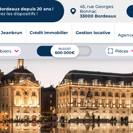
45, rue Georges
 Bordeaux depuis 20 ans !
📍
Bonnac
z les dispositifs !
33000 Bordeaux
i Jeanbrun
Crédit immobilier
Gestion locative
Agenc
BUDGET
 biens
Pièces
600 000€