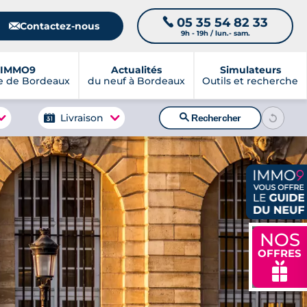
05 35 54 82 33
📞
📧
Contactez-nous
9h - 19h / lun.- sam.
IMMO9
Actualités
Simulateurs
e de Bordeaux
du neuf à Bordeaux
Outils et recherche
🔍
Livraison
Rechercher
NOS
OFFRES
🎁