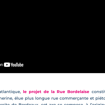
atlantique,
le projet de la Rue Bordelaise
consti
herine, élue plus longue rue commerçante et piéto
droite de Bordeaux, cet axe se compose, à l’origi