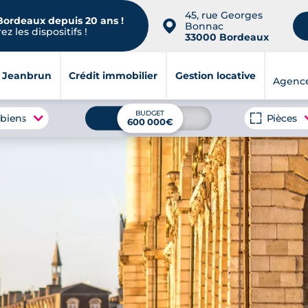
45, rue Georges
 Bordeaux depuis 20 ans !
📍
Bonnac
z les dispositifs !
33000 Bordeaux
i Jeanbrun
Crédit immobilier
Gestion locative
Agenc
BUDGET
 biens
Pièces
600 000€