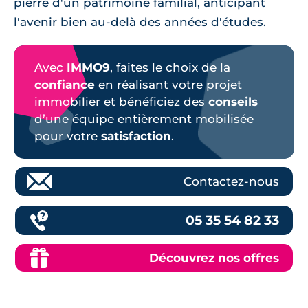
pierre d'un patrimoine familial, anticipant
l'avenir bien au-delà des années d'études.
Avec
IMMO9
, faites le choix de la
confiance
en réalisant votre projet
immobilier et bénéficiez des
conseils
d’une équipe entièrement mobilisée
pour votre
satisfaction
.
Contactez-nous
05 35 54 82 33
Découvrez nos offres