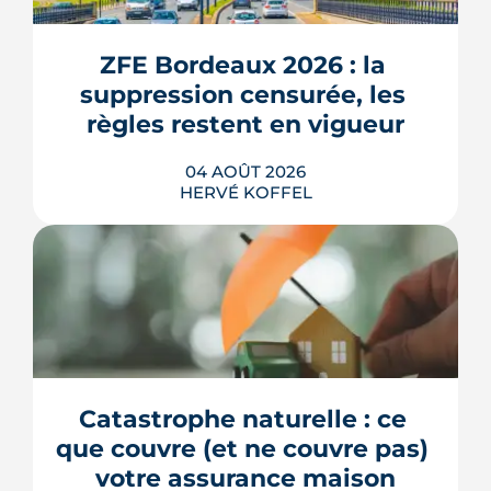
ZFE Bordeaux 2026 : la 
suppression censurée, les 
règles restent en vigueur
04 AOÛT 2026
HERVÉ KOFFEL
La fin des zones à faibles émissions a
fait la une au printemps 2026, avant
d'être effacée par le Conseil
constitutionnel. À Bordeaux, la ZFE
tient toujours et la vignette Crit'Air
Catastrophe naturelle : ce 
reste la clé d'entrée dans l'intra-rocade.
que couvre (et ne couvre pas) 
LIRE L'ARTICLE
votre assurance maison