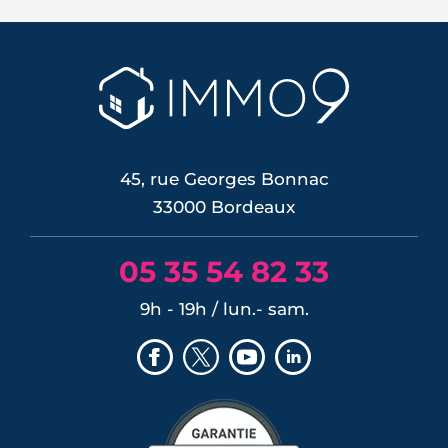
Bordeaux, Pessac séduit par ses 300
hectares d'espaces naturels, son
campus, son pôle hospitalier et sa
desserte en tramway. Tour d'horizon de
ses quartiers, de son cadre de vie et de
son marché immobilier pour qui
envisage de ...
LIRE L'ARTICLE
45, rue Georges Bonnac
33000 Bordeaux
05 35 54 82 33
9h - 19h / lun.- sam.