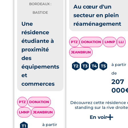
BORDEAUX :
Au cœur d'un
BASTIDE
secteur en plein
Une
réaménagement
résidence
étudiante à
PTZ
DONATION
LMNP
LLI
proximité
JEANBRUN
des
à partir
équipements
T2
T3
T4
T5
de
et
207
commerces
000
PTZ
DONATION
Découvrez cette résidence 
standing sur la rive droite
LMNP
JEANBRUN
à partir
T1