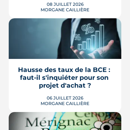
08 JUILLET 2026
MORGANE CAILLIÈRE
À Bordeaux, deux logements au plan
identique n'offrent pas le même
confort d'été selon leur adresse :
Météo-France mesure jusqu'à 4,4 °C
d'écart entre la ville et sa campagne les
nuits d'été, et les cartes de la Métropole
Hausse des taux de la BCE : 
distinguent un centre minéral d'un
faut-il s'inquiéter pour son 
secteur arboré. Densité du b...
projet d'achat ?
LIRE L'ARTICLE
06 JUILLET 2026
MORGANE CAILLIÈRE