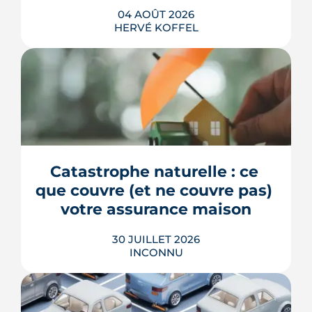
04 AOÛT 2026
HERVÉ KOFFEL
La fin des zones à faibles émissions a
fait la une au printemps 2026, avant
d'être effacée par le Conseil
constitutionnel. À Bordeaux, la ZFE
tient toujours et la vignette Crit'Air
Catastrophe naturelle : ce 
reste la clé d'entrée dans l'intra-rocade.
que couvre (et ne couvre pas) 
LIRE L'ARTICLE
votre assurance maison
30 JUILLET 2026
INCONNU