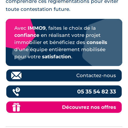
comprendre ces réglementations pour éviter
toute contestation future.
Avec
IMMO9
, faites le choix de la
confiance
en réalisant votre projet
immobilier et bénéficiez des
conseils
d’une équipe entièrement mobilisée
pour votre
satisfaction
.
Contactez-nous
05 35 54 82 33
Découvrez nos offres