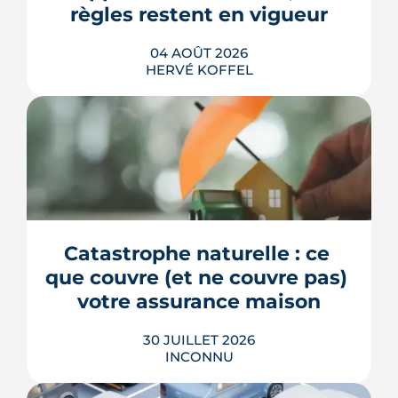
règles restent en vigueur
LIRE L'ARTICLE
04 AOÛT 2026
HERVÉ KOFFEL
La fin des zones à faibles émissions a
fait la une au printemps 2026, avant
d'être effacée par le Conseil
constitutionnel. À Bordeaux, la ZFE
tient toujours et la vignette Crit'Air
Catastrophe naturelle : ce 
reste la clé d'entrée dans l'intra-rocade.
que couvre (et ne couvre pas) 
LIRE L'ARTICLE
votre assurance maison
30 JUILLET 2026
INCONNU