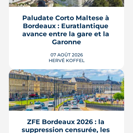
Paludate Corto Maltese à 
Bordeaux : Euratlantique 
avance entre la gare et la 
Garonne
07 AOÛT 2026
HERVÉ KOFFEL
Entre la gare Saint-Jean et le fleuve, un
ancien secteur d'entrepôts et de chais
devient l'une des vitrines de Bordeaux
Euratlantique. Promenade végétalisée,
ZFE Bordeaux 2026 : la 
chantier Canopia, futur parc Descas :
voici où en est ce morceau de ville en
suppression censurée, les 
train de se recoudre.