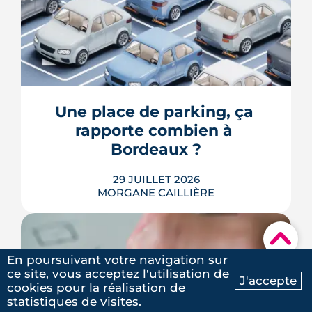
Franchise de 380 € ou 1 520 €, arrêté
interministériel obligatoire, exclusions
sur le jardin ou la piscine, cas épineux
des fissures de sécheresse : le régime
CatNat obéit à des règles précises,
récemment réformées. Ce guide fait le
Une place de parking, ça 
point, à jour de juillet 2026, sur vos
rapporte combien à 
droits et ...
Bordeaux ?
LIRE L'ARTICLE
29 JUILLET 2026
MORGANE CAILLIÈRE
▾
En poursuivant votre navigation sur
ce site, vous acceptez l'utilisation de
J'accepte
Combien rapporte une place de
cookies pour la réalisation de
Ma recherche
Contactez-nous
parking à Bordeaux ? Prix de location
statistiques de visites.
par quartier, calcul du rendement,