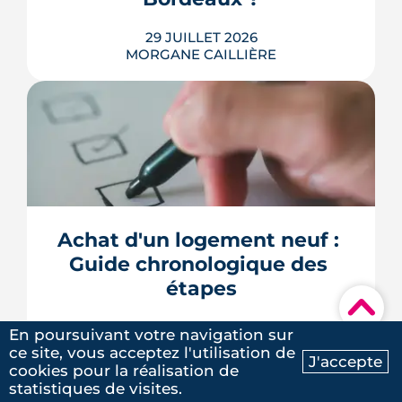
LIRE L'ARTICLE
29 JUILLET 2026
MORGANE CAILLIÈRE
Combien rapporte une place de
parking à Bordeaux ? Prix de location
par quartier, calcul du rendement,
fiscalité 2026 et pièges à éviter avant de
Achat d'un logement neuf : 
louer.
Guide chronologique des 
LIRE L'ARTICLE
étapes
▾
23 JUILLET 2026
En poursuivant votre navigation sur
MORGANE CAILLIÈRE
ce site, vous acceptez l'utilisation de
J'accepte
cookies pour la réalisation de
Ma recherche
Contactez-nous
statistiques de visites.