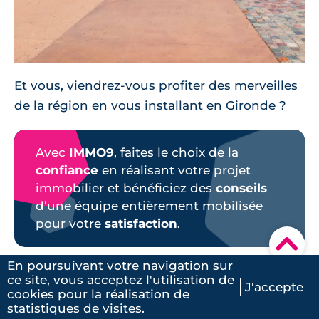
Et vous, viendrez-vous profiter des merveilles
de la région en vous installant en Gironde ?
Avec
IMMO9
, faites le choix de la
confiance
en réalisant votre projet
immobilier et bénéficiez des
conseils
d’une équipe entièrement mobilisée
pour votre
satisfaction
.
▾
En poursuivant votre navigation sur
Contactez-nous
ce site, vous acceptez l'utilisation de
J'accepte
cookies pour la réalisation de
Ma recherche
Contactez-nous
statistiques de visites.
05 35 54 82 33