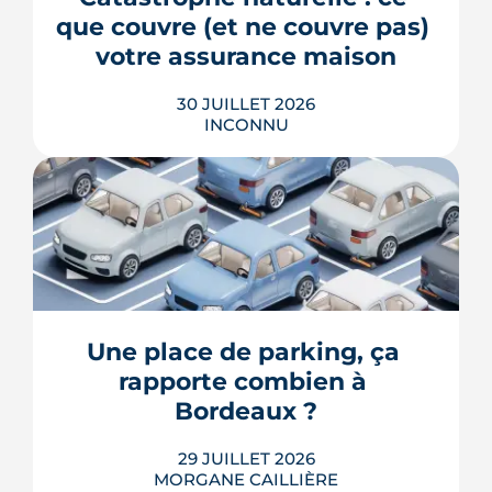
reste la clé d'entrée dans l'intra-rocade.
que couvre (et ne couvre pas) 
LIRE L'ARTICLE
votre assurance maison
30 JUILLET 2026
INCONNU
Franchise de 380 € ou 1 520 €, arrêté
interministériel obligatoire, exclusions
sur le jardin ou la piscine, cas épineux
des fissures de sécheresse : le régime
CatNat obéit à des règles précises,
récemment réformées. Ce guide fait le
Une place de parking, ça 
point, à jour de juillet 2026, sur vos
rapporte combien à 
droits et ...
Bordeaux ?
LIRE L'ARTICLE
29 JUILLET 2026
MORGANE CAILLIÈRE