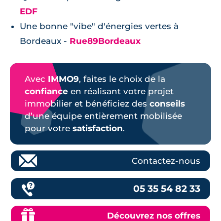
EDF
Une bonne "vibe" d'énergies vertes à
Bordeaux -
Rue89Bordeaux
Avec
IMMO9
, faites le choix de la
confiance
en réalisant votre projet
immobilier et bénéficiez des
conseils
d’une équipe entièrement mobilisée
pour votre
satisfaction
.
Contactez-nous
05 35 54 82 33
Découvrez nos offres