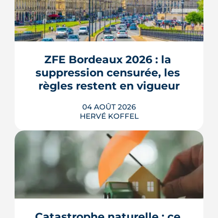
ZFE Bordeaux 2026 : la 
suppression censurée, les 
règles restent en vigueur
04 AOÛT 2026
HERVÉ KOFFEL
La fin des zones à faibles émissions a
fait la une au printemps 2026, avant
d'être effacée par le Conseil
constitutionnel. À Bordeaux, la ZFE
tient toujours et la vignette Crit'Air
Catastrophe naturelle : ce 