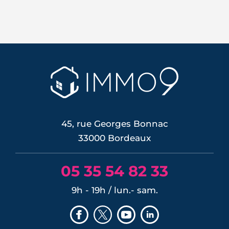
Troisième commune de Gironde et
véritable ville verte aux portes de
Bordeaux, Pessac séduit par ses 300
hectares d'espaces naturels, son
campus, son pôle hospitalier et sa
desserte en tramway. Tour d'horizon de
ses quartiers, de son cadre de vie et de
son marché immobilier pour qui
envisage de ...
LIRE L'ARTICLE
45, rue Georges Bonnac
33000 Bordeaux
05 35 54 82 33
9h - 19h / lun.- sam.