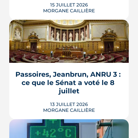
15 JUILLET 2026
MORGANE CAILLIÈRE
Verrous tournés, voisins prévenus,
boîte aux lettres sous contrôle : une
grande partie de la protection d'un
logement repose sur des habitudes qui
ne coûtent rien. Démonstration en 10
gestes gratuits ou à moins de 50 €,
Passoires, Jeanbrun, ANRU 3 : 
inspirés des conseils officiels de la
ce que le Sénat a voté le 8 
police et de la gendarmerie, mon...
juillet
LIRE L'ARTICLE
13 JUILLET 2026
MORGANE CAILLIÈRE