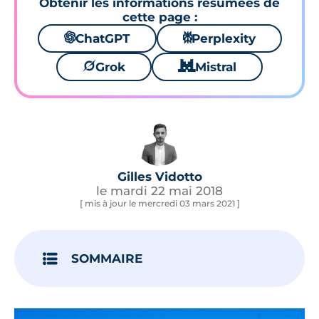
Obtenir les informations résumées de
cette page :
🌌
ChatGPT
⚙
Perplexity
🪐
Grok
🐱
Mistral
Gilles Vidotto
le mardi 22 mai 2018
[ mis à jour le mercredi 03 mars 2021 ]
SOMMAIRE