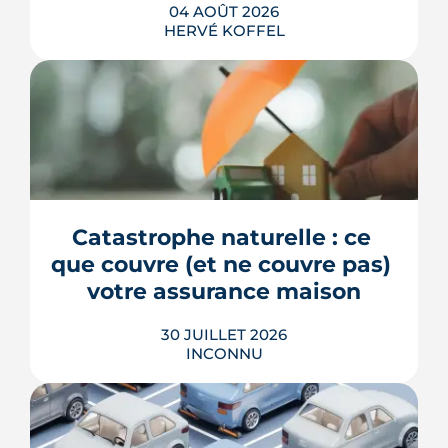
04 AOÛT 2026
HERVÉ KOFFEL
La fin des zones à faibles émissions a
fait la une au printemps 2026, avant
d'être effacée par le Conseil
constitutionnel. À Bordeaux, la ZFE
tient toujours et la vignette Crit'Air
Catastrophe naturelle : ce 
reste la clé d'entrée dans l'intra-rocade.
que couvre (et ne couvre pas) 
LIRE L'ARTICLE
votre assurance maison
30 JUILLET 2026
INCONNU