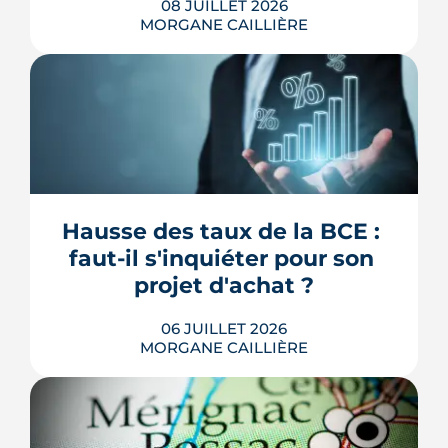
08 JUILLET 2026
MORGANE CAILLIÈRE
À Bordeaux, deux logements au plan
identique n'offrent pas le même
confort d'été selon leur adresse :
Météo-France mesure jusqu'à 4,4 °C
d'écart entre la ville et sa campagne les
nuits d'été, et les cartes de la Métropole
Hausse des taux de la BCE : 
distinguent un centre minéral d'un
faut-il s'inquiéter pour son 
secteur arboré. Densité du b...
projet d'achat ?
LIRE L'ARTICLE
06 JUILLET 2026
MORGANE CAILLIÈRE