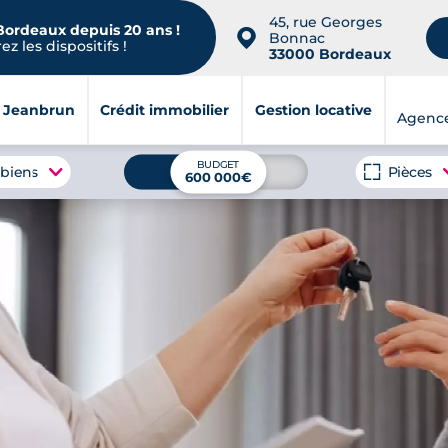
45, rue Georges
 Bordeaux depuis 20 ans !
📍
Bonnac
z les dispositifs !
33000 Bordeaux
i Jeanbrun
Crédit immobilier
Gestion locative
Agenc
BUDGET
 biens
Pièces
600 000€