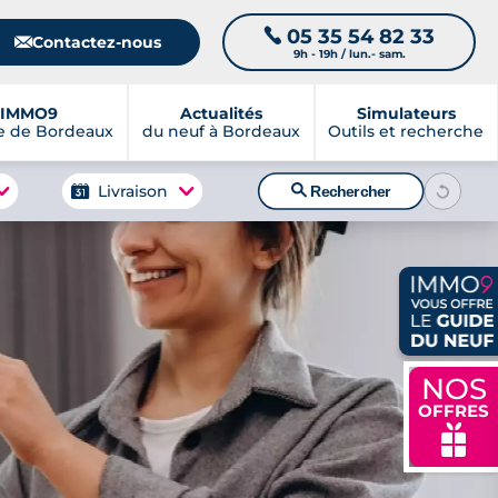
05 35 54 82 33
📞
📧
Contactez-nous
9h - 19h / lun.- sam.
IMMO9
Actualités
Simulateurs
e de Bordeaux
du neuf à Bordeaux
Outils et recherche
🔍
Livraison
Rechercher
NOS
OFFRES
🎁