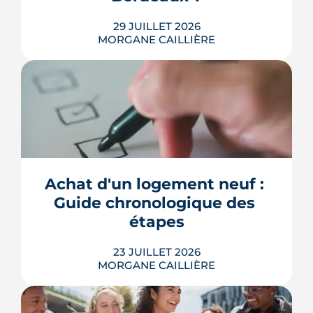
LIRE L'ARTICLE
29 JUILLET 2026
MORGANE CAILLIÈRE
Combien rapporte une place de
parking à Bordeaux ? Prix de location
par quartier, calcul du rendement,
fiscalité 2026 et pièges à éviter avant de
Achat d'un logement neuf : 
louer.
Guide chronologique des 
LIRE L'ARTICLE
étapes
23 JUILLET 2026
MORGANE CAILLIÈRE