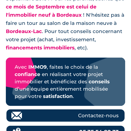
ce mois de Septembre est celui de
l'immobilier neuf à Bordeaux
! N'hésitez pas à
faire un tour au salon de la maison neuve à
Bordeaux-Lac
. Pour tout conseils concernant
votre projet (achat, investissement,
financements immobiliers
, etc).
Avec
IMMO9
, faites le choix de la
confiance
en réalisant votre projet
immobilier et bénéficiez des
conseils
d’une équipe entièrement mobilisée
pour votre
satisfaction
.
Contactez-nous