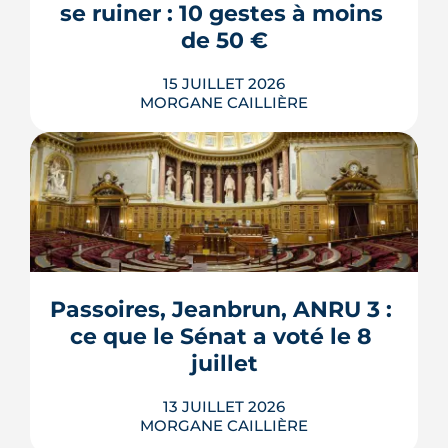
souscrit, et le vrai cho...
se ruiner : 10 gestes à moins 
LIRE L'ARTICLE
de 50 €
15 JUILLET 2026
MORGANE CAILLIÈRE
Verrous tournés, voisins prévenus,
boîte aux lettres sous contrôle : une
grande partie de la protection d'un
logement repose sur des habitudes qui
ne coûtent rien. Démonstration en 10
gestes gratuits ou à moins de 50 €,
Passoires, Jeanbrun, ANRU 3 : 
inspirés des conseils officiels de la
ce que le Sénat a voté le 8 
police et de la gendarmerie, mon...
juillet
LIRE L'ARTICLE
13 JUILLET 2026
MORGANE CAILLIÈRE