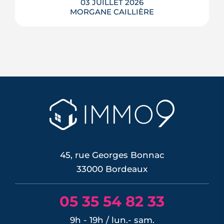
03 JUILLET 2026
MORGANE CAILLIÈRE
Troisième commune de Gironde et
véritable ville verte aux portes de
Bordeaux, Pessac séduit par ses 300
hectares d'espaces naturels, son
campus, son pôle hospitalier et sa
desserte en tramway. Tour d'horizon de
ses quartiers, de son cadre de vie et de
son marché immobilier pour qui
envisage de ...
LIRE L'ARTICLE
45, rue Georges Bonnac
33000 Bordeaux
05 35 54 82 33
9h - 19h / lun.- sam.