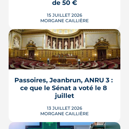
LIRE L'ARTICLE
de 50 €
15 JUILLET 2026
MORGANE CAILLIÈRE
Verrous tournés, voisins prévenus,
boîte aux lettres sous contrôle : une
grande partie de la protection d'un
logement repose sur des habitudes qui
ne coûtent rien. Démonstration en 10
gestes gratuits ou à moins de 50 €,
Passoires, Jeanbrun, ANRU 3 : 
inspirés des conseils officiels de la
ce que le Sénat a voté le 8 
police et de la gendarmerie, mon...
juillet
LIRE L'ARTICLE
13 JUILLET 2026
MORGANE CAILLIÈRE