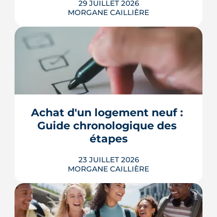
29 JUILLET 2026
MORGANE CAILLIÈRE
Combien rapporte une place de
parking à Bordeaux ? Prix de location
par quartier, calcul du rendement,
fiscalité 2026 et pièges à éviter avant de
Achat d'un logement neuf : 
louer.
Guide chronologique des 
LIRE L'ARTICLE
étapes
23 JUILLET 2026
MORGANE CAILLIÈRE
De l'étude du budget jusqu'aux