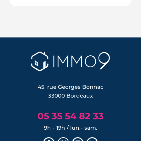
Troisième commune de Gironde et
véritable ville verte aux portes de
Bordeaux, Pessac séduit par ses 300
hectares d'espaces naturels, son
campus, son pôle hospitalier et sa
desserte en tramway. Tour d'horizon de
ses quartiers, de son cadre de vie et de
son marché immobilier pour qui
envisage de ...
LIRE L'ARTICLE
45, rue Georges Bonnac
33000 Bordeaux
05 35 54 82 33
9h - 19h / lun.- sam.