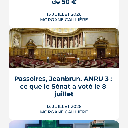
LIRE L'ARTICLE
de 50 €
15 JUILLET 2026
MORGANE CAILLIÈRE
Verrous tournés, voisins prévenus,
boîte aux lettres sous contrôle : une
grande partie de la protection d'un
logement repose sur des habitudes qui
ne coûtent rien. Démonstration en 10
gestes gratuits ou à moins de 50 €,
Passoires, Jeanbrun, ANRU 3 : 
inspirés des conseils officiels de la
ce que le Sénat a voté le 8 
police et de la gendarmerie, mon...
juillet
LIRE L'ARTICLE
13 JUILLET 2026
MORGANE CAILLIÈRE