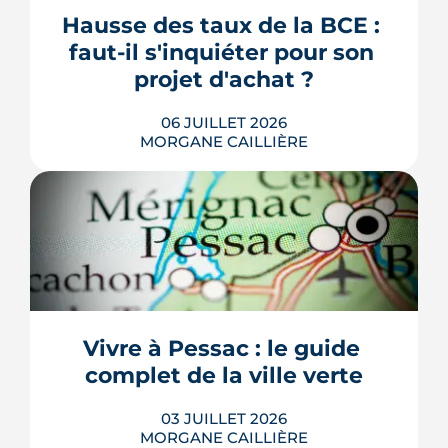
nuits d'été, et les cartes de la Métropole
Hausse des taux de la BCE : 
distinguent un centre minéral d'un
faut-il s'inquiéter pour son 
secteur arboré. Densité du b...
projet d'achat ?
LIRE L'ARTICLE
06 JUILLET 2026
MORGANE CAILLIÈRE
La Banque centrale européenne a
relevé ses taux le 11 juin 2026, sa
première hausse depuis 2023. Mais
contre toute attente, les taux de crédit
immobilier n'ont presque pas bougé.
On fait le point sur ce qui change
Vivre à Pessac : le guide 
vraiment pour votre projet d'achat et
complet de la ville verte
sur les conditions d'emprunt cet été.
LIRE L'ARTICLE
03 JUILLET 2026
MORGANE CAILLIÈRE