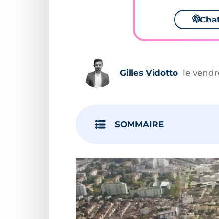
🌌
Cha
Gilles Vidotto
le vend
SOMMAIRE