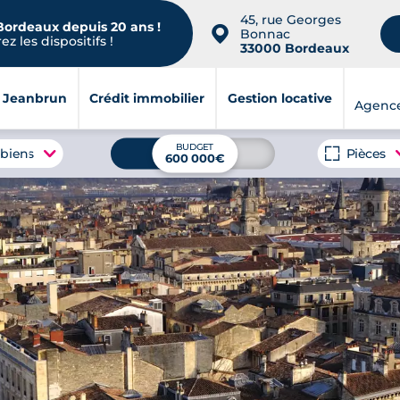
45, rue Georges
 Bordeaux depuis 20 ans !
📍
Bonnac
z les dispositifs !
33000 Bordeaux
i Jeanbrun
Crédit immobilier
Gestion locative
Agenc
BUDGET
 biens
Pièces
600 000€