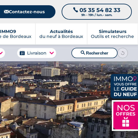
05 35 54 82 33
📞
📧
Contactez-nous
9h - 19h / lun.- sam.
IMMO9
Actualités
Simulateurs
e de Bordeaux
du neuf à Bordeaux
Outils et recherche
🔍
Livraison
Rechercher
NOS
OFFRES
🎁