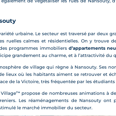
t également de végétaliser les rues de Nansouty, d’y
nsouty
ariété urbaine. Le secteur est traversé par deux gr
 des ruelles calmes et résidentielles. On y trouv
, des programmes immobiliers
d’appartements neu
ticipe grandement au charme, et à l’attractivité du q
’atmosphère de village qui règne à Nansouty. Ses 
de lieux où les habitants aiment se retrouver et é
ce de la Victoire, très fréquentée par les étudiants
 Village”* propose de nombreuses animations à des
-greniers. Les réaménagements de Nansouty ont pe
si stimulé le marché immobilier du secteur.