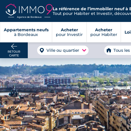
La référence de l’immobilier neuf à
Tout pour Habiter et Investir, découvre
Agence de Bordeaux
Appartements neufs
Acheter
Acheter
Lo
à Bordeaux
pour Investir
pour Habiter
Ville ou quartier
Tous les
RETOUR
CARTE