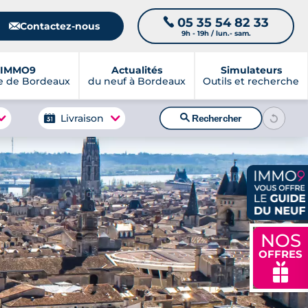
05 35 54 82 33
📞
📧
Contactez-nous
9h - 19h / lun.- sam.
IMMO9
Actualités
Simulateurs
e de Bordeaux
du neuf à Bordeaux
Outils et recherche
🔍
Livraison
Rechercher
NOS
OFFRES
🎁