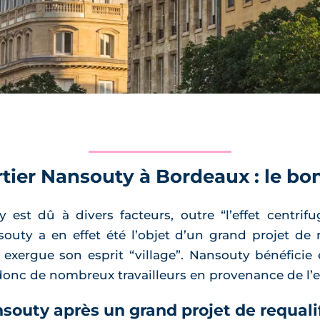
rtier Nansouty à Bordeaux : le bo
st dû à divers facteurs, outre “l’effet centrifug
outy a en effet été l’objet d’un grand projet de r
 exergue son esprit “village”. Nansouty bénéfici
e donc de nombreux travailleurs en provenance de l’
uty après un grand projet de requalif