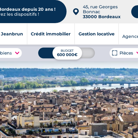
45, rue Georges
 Bordeaux depuis 20 ans !
📍
Bonnac
z les dispositifs !
33000 Bordeaux
i Jeanbrun
Crédit immobilier
Gestion locative
Agenc
BUDGET
 biens
Pièces
600 000€