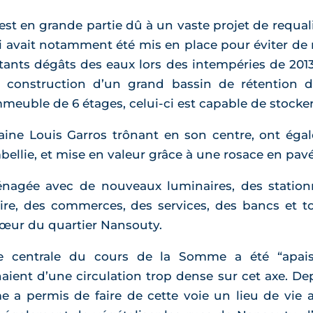
t en grande partie dû à un vaste projet de requali
ci avait notamment été mis en place pour éviter de
tants dégâts des eaux lors des intempéries de 201
construction d’un grand bassin de rétention de
immeuble de 6 étages, celui-ci est capable de stock
aine Louis Garros trônant en son centre, ont égal
ellie, et mise en valeur grâce à une rosace en pavé 
nagée avec de nouveaux luminaires, des statio
lire, des commerces, des services, des bancs et t
 cœur du quartier Nansouty.
 centrale du cours de la Somme a été “apais
naient d’une circulation trop dense sur cet axe. Dep
e a permis de faire de cette voie un lieu de vie