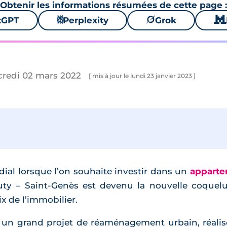
Obtenir les informations résumées de cette page :
tGPT
⚙
Perplexity
🪐
Grok
🐱
credi 02 mars 2022
[ mis à jour le lundi 23 janvier 2023 ]
dial lorsque l’on souhaite investir dans un
apparte
uty – Saint-Genès est devenu la nouvelle coqueluc
x de l’immobilier.
à un grand projet de réaménagement urbain, réali