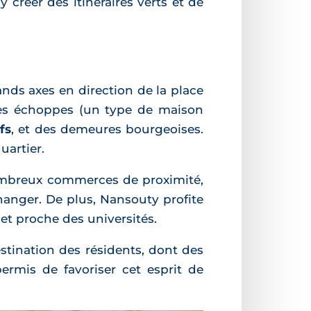
 créer des itinéraires verts et de
ands axes en direction de la place
e des échoppes (un type de maison
fs
, et des demeures bourgeoises.
uartier.
nombreux commerces de proximité,
changer. De plus, Nansouty profite
 et proche des universités.
tination des résidents, dont des
rmis de favoriser cet esprit de