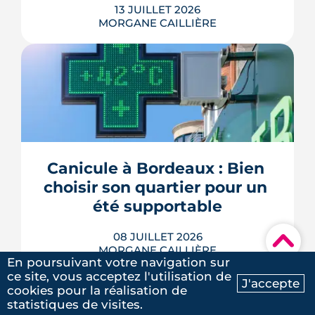
13 JUILLET 2026
MORGANE CAILLIÈRE
Passoires thermiques louables sous
conditions, amortissement Jeanbrun
étendu, ANRU 3 doté de 5 milliards
d'euros, permis dérogatoires, maires
renforcés sur les attributions HLM : le
Sénat a voté le 8 juillet un texte qui
Canicule à Bordeaux : Bien 
touche à tous les étages de la politique
choisir son quartier pour un 
du logement. Décryptage mesur...
été supportable
LIRE L'ARTICLE
08 JUILLET 2026
▾
MORGANE CAILLIÈRE
En poursuivant votre navigation sur
ce site, vous acceptez l'utilisation de
J'accepte
cookies pour la réalisation de
Ma recherche
Contactez-nous
statistiques de visites.