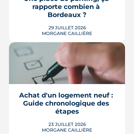
point, à jour de juillet 2026, sur vos
rapporte combien à 
droits et ...
Bordeaux ?
LIRE L'ARTICLE
29 JUILLET 2026
MORGANE CAILLIÈRE
Combien rapporte une place de
parking à Bordeaux ? Prix de location
par quartier, calcul du rendement,
fiscalité 2026 et pièges à éviter avant de
Achat d'un logement neuf : 
louer.
Guide chronologique des 
LIRE L'ARTICLE
étapes
23 JUILLET 2026
MORGANE CAILLIÈRE