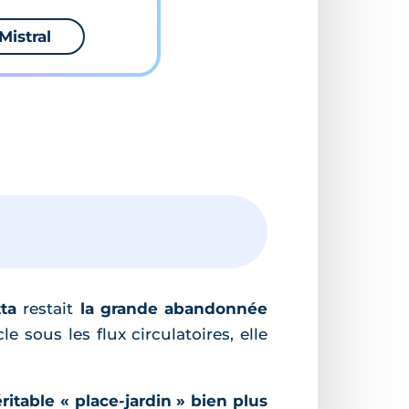
Mistral
ta
restait
la grande abandonnée
e sous les flux circulatoires, elle
ritable « place-jardin » bien plus