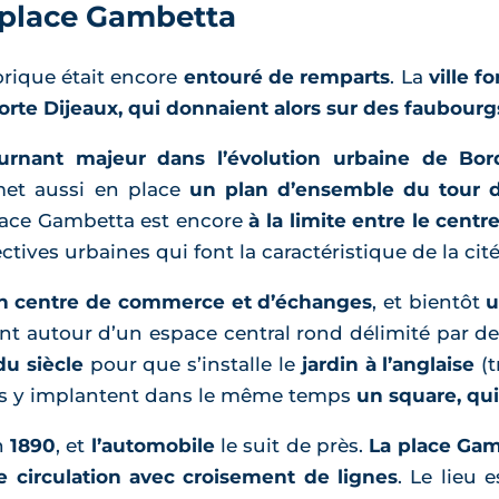
a place Gambetta
orique était encore
entouré de remparts
. La
ville fo
orte Dijeaux, qui donnaient alors sur des faubour
rnant majeur dans l’évolution urbaine de Bor
et aussi en place
un plan d’ensemble du tour de 
place Gambetta est encore
à la limite entre le centr
tives urbaines qui font la caractéristique de la cité
n centre de commerce et d’échanges
, et bientôt
u
sent autour d’un espace central rond délimité par de
du siècle
pour que s’installe le
jardin à l’anglaise
(t
is y implantent dans le même temps
un square, qui
n
1890
, et
l’automobile
le suit de près.
La place Gam
 circulation avec croisement de lignes
. Le lieu 