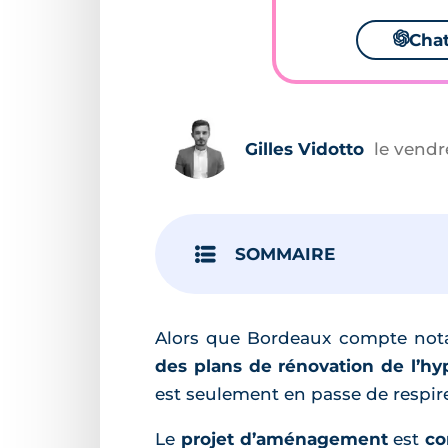
🌌
Cha
Gilles Vidotto
le vendre
SOMMAIRE
Alors que Bordeaux compte n
des plans de rénovation de l’hy
est seulement en passe de respir
Le
projet d’aménagement
est
co