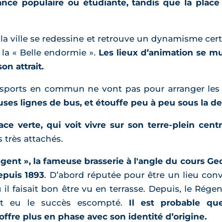
ance populaire ou étudiante, tandis que la place
, la ville se redessine et retrouve un dynamisme cer
 la « Belle endormie ».
Les lieux d’animation se mul
n attrait.
ansports en commun ne vont pas pour arranger les
es lignes de bus, et étouffe peu à peu sous la de
ce verte, qui voit vivre sur son terre-plein cent
 très attachés.
égent », la fameuse brasserie à l'angle du cours G
epuis 1893
. D’abord réputée pour être un lieu convi
ù il faisait bon être vu en terrasse. Depuis, le Régen
nt eu le succès escompté.
Il est probable qu
ffre plus en phase avec son identité d’origine.