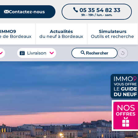
05 35 54 82 33
📞
📧
Contactez-nous
9h - 19h / lun.- sam.
IMMO9
Actualités
Simulateurs
e de Bordeaux
du neuf à Bordeaux
Outils et recherche
🔍
Livraison
Rechercher
NOS
OFFRES
🎁