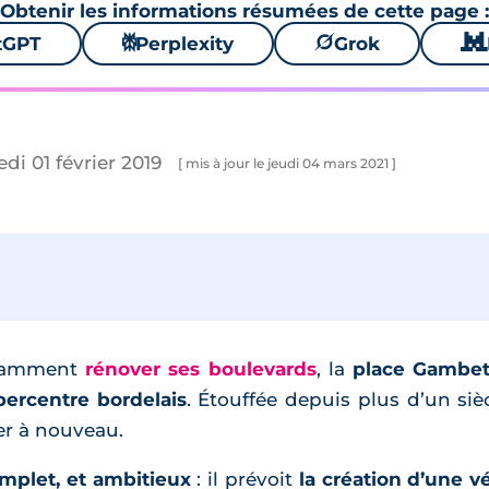
Obtenir les informations résumées de cette page :
tGPT
⚙
Perplexity
🪐
Grok
🐱
di 01 février 2019
[ mis à jour le jeudi 04 mars 2021 ]
otamment
rénover ses boulevards
, la
place Gambet
percentre bordelais
. Étouffée depuis plus d’un siècl
er à nouveau.
mplet, et ambitieux
: il prévoit
la création d’une vé