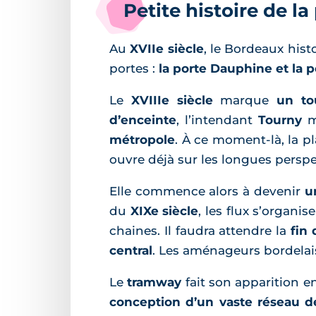
Petite histoire de l
Au
XVIIe siècle
, le Bordeaux hist
portes :
la porte Dauphine et la p
Le
XVIIIe siècle
marque
un tou
d’enceinte
, l’intendant
Tourny
m
métropole
. À ce moment-là, la 
ouvre déjà sur les longues perspec
Elle commence alors à devenir
u
du
XIXe siècle
, les flux s’organi
chaines. Il faudra attendre la
fin 
central
. Les aménageurs bordela
Le
tramway
fait son apparition e
conception d’un vaste réseau de