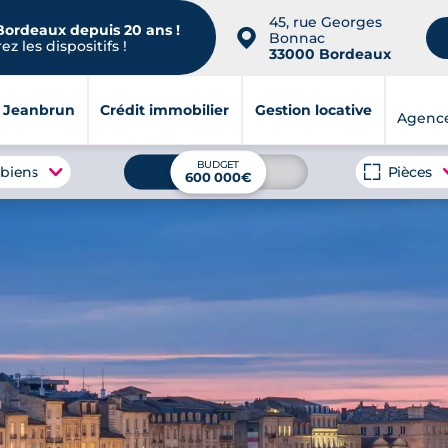
45, rue Georges
 Bordeaux depuis 20 ans !
📍
Bonnac
z les dispositifs !
33000 Bordeaux
i Jeanbrun
Crédit immobilier
Gestion locative
Agenc
BUDGET
 biens
Pièces
600 000€