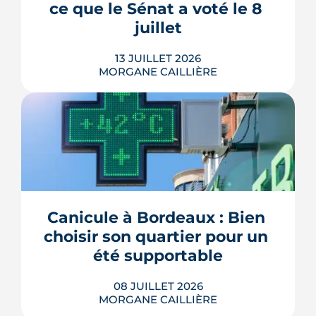
ce que le Sénat a voté le 8 
police et de la gendarmerie, mon...
juillet
LIRE L'ARTICLE
13 JUILLET 2026
MORGANE CAILLIÈRE
Passoires thermiques louables sous
conditions, amortissement Jeanbrun
étendu, ANRU 3 doté de 5 milliards
d'euros, permis dérogatoires, maires
renforcés sur les attributions HLM : le
Sénat a voté le 8 juillet un texte qui
Canicule à Bordeaux : Bien 
touche à tous les étages de la politique
choisir son quartier pour un 
du logement. Décryptage mesur...
été supportable
LIRE L'ARTICLE
08 JUILLET 2026
MORGANE CAILLIÈRE