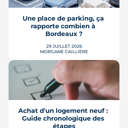
des fissures de sécheresse : le régime
CatNat obéit à des règles précises,
récemment réformées. Ce guide fait le
Une place de parking, ça 
point, à jour de juillet 2026, sur vos
rapporte combien à 
droits et ...
Bordeaux ?
LIRE L'ARTICLE
29 JUILLET 2026
MORGANE CAILLIÈRE
Combien rapporte une place de
parking à Bordeaux ? Prix de location
par quartier, calcul du rendement,
fiscalité 2026 et pièges à éviter avant de
Achat d'un logement neuf : 
louer.
Guide chronologique des 
LIRE L'ARTICLE
étapes