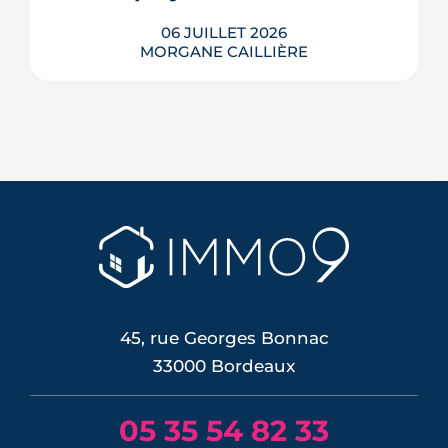
06 JUILLET 2026
MORGANE CAILLIÈRE
La Banque centrale européenne a
relevé ses taux le 11 juin 2026, sa
première hausse depuis 2023. Mais
contre toute attente, les taux de crédit
immobilier n'ont presque pas bougé.
On fait le point sur ce qui change
vraiment pour votre projet d'achat et
sur les conditions d'emprunt cet été.
LIRE L'ARTICLE
45, rue Georges Bonnac
33000 Bordeaux
05 35 54 82 33