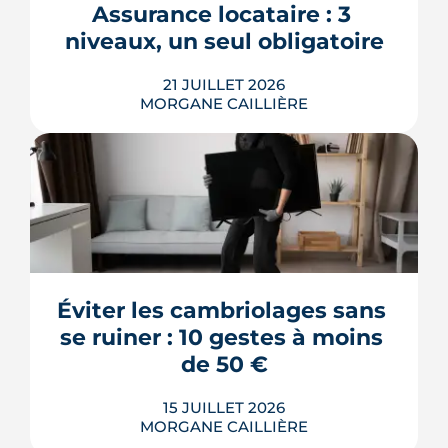
Assurance locataire : 3 
réservation, financement, signature
niveaux, un seul obligatoire
chez le notaire, suivi de la construction
et garanties ...
21 JUILLET 2026
LIRE L'ARTICLE
MORGANE CAILLIÈRE
L'assurance habitation est obligatoire
pour tout locataire d'une résidence
principale, mais la garantie minimale
légale (les risques locatifs) ne protège
que le logement du propriétaire, pas
vos biens ni vos voisins. Dans les faits,
Éviter les cambriolages sans 
c'est une multirisque habitation qu'on
souscrit, et le vrai cho...
se ruiner : 10 gestes à moins 
LIRE L'ARTICLE
de 50 €
15 JUILLET 2026
MORGANE CAILLIÈRE